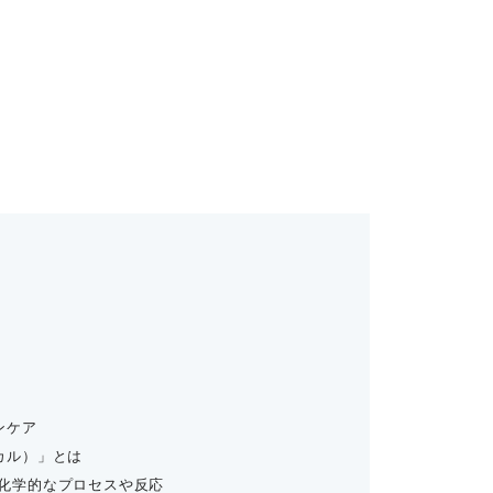
キンケア
ケミカル）」とは
化学的なプロセスや反応